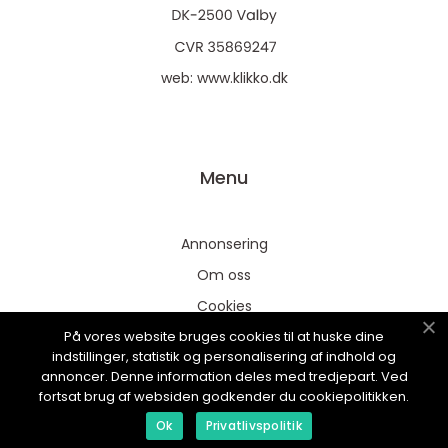
web:
www.klikko.dk
Menu
Annonsering
Om oss
Cookies
På vores website bruges cookies til at huske dine
Kontakta oss
indstillinger, statistik og personalisering af indhold og
Sitemap
annoncer. Denne information deles med tredjepart. Ved
fortsat brug af websiden godkender du cookiepolitikken.
Ok
Privatlivspolitik