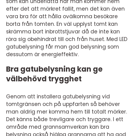
som kan underlätta när man kommer hem
efter det att mörkret fallit, men det kan även
vara bra för att hålla ovälkomna besökare
borta från tomten. En väl upplyst tomt kan
skrämma bort inbrottstjuvar då de inte kan
röra sig obehindrat till och från huset. Med LED
gatubelysning får man god belysning som
dessutom är energieffektiv.
Bra gatubelysning kan ge
välbehövd trygghet
Genom att installera gatubelysning vid
tomtgränsen och på uppfarten så behöver
man aldrig mer komma hem till totalt mörker.
Det känns både trevligare och tryggare. I ett
område med grannsamverkan kan bra
belysning också hjälpa grannarna att ha god