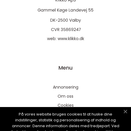
web:
www.klikko.dk
Menu
Annonsering
Om oss
Cookies
På vores website bruges cookies til at huske dine
Kontakta oss
indstillinger, statistik og personalisering af indhold og
Sitemap
annoncer. Denne information deles med tredjepart. Ved