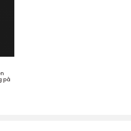
en
g på