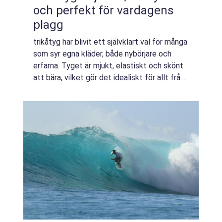
och perfekt för vardagens
plagg
trikåtyg har blivit ett självklart val för många
som syr egna kläder, både nybörjare och
erfarna. Tyget är mjukt, elastiskt och skönt
att bära, vilket gör det idealiskt för allt från
t-shirts och leggings till klänningar,
barnkläder och myskläder. Sa...