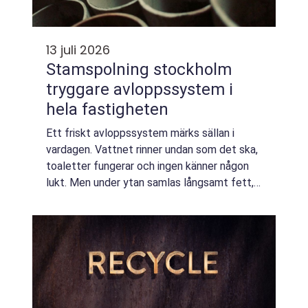
13 juli 2026
Stamspolning stockholm
tryggare avloppssystem i
hela fastigheten
Ett friskt avloppssystem märks sällan i
vardagen. Vattnet rinner undan som det ska,
toaletter fungerar och ingen känner någon
lukt. Men under ytan samlas långsamt fett,
tvålrester, slam och annat avfall i rören. När
avlagringarna blir för kraftiga ko...