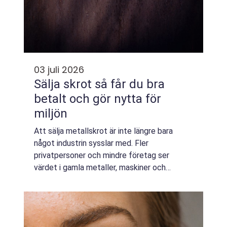
03 juli 2026
Sälja skrot så får du bra
betalt och gör nytta för
miljön
Att sälja metallskrot är inte längre bara
något industrin sysslar med. Fler
privatpersoner och mindre företag ser
värdet i gamla metaller, maskiner och
konstruktioner. Genom att sälja skrot frigörs
både plats och kapital, samtidigt som
metallerna får...