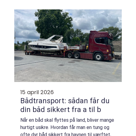
alla funktioner i kroppen, från energinivå och
vikt till humör, fertilitet och hjärthälsa. När
hormon...
15 april 2026
Bådtransport: sådan får du
din båd sikkert fra a til b
Når en båd skal flyttes på land, bliver mange
hurtigt usikre. Hvordan får man en tung og
ofte dyr båd sikkert fra havnen til værftet,