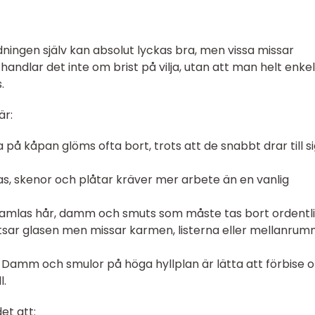
dningen själv kan absolut lyckas bra, men vissa missar
ndlar det inte om brist på vilja, utan att man helt enkel
.
är:
da på kåpan glöms ofta bort, trots att de snabbt drar till s
as, skenor och plåtar kräver mer arbete än en vanlig
 samlas hår, damm och smuts som måste tas bort ordentli
sar glasen men missar karmen, listerna eller mellanrum
 Damm och smulor på höga hyllplan är lätta att förbise 
l.
et att: