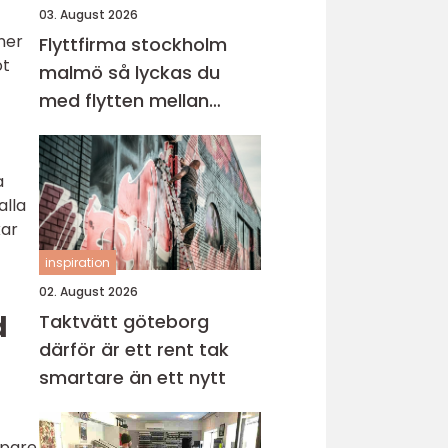
03. August 2026
ner
Flyttfirma stockholm
ot
malmö så lyckas du
med flytten mellan
sveriges storstäder
a
alla
kar
inspiration
02. August 2026
d
Taktvätt göteborg
därför är ett rent tak
smartare än ett nytt
öpare