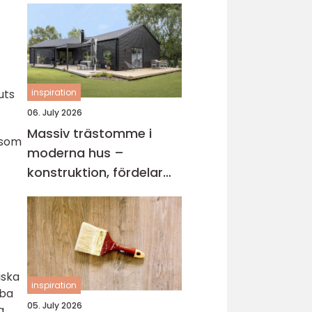
uts
inspiration
06. July 2026
Massiv trästomme i
 som
moderna hus –
konstruktion, fördelar
och arkitektur för
hållbart byggande
iska
inspiration
bba
05. July 2026
g