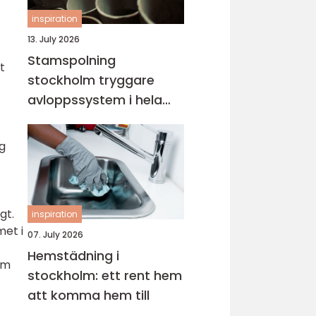
inspiration
13. July 2026
Stamspolning
t
stockholm tryggare
avloppssystem i hela
fastigheten
ig
gt.
inspiration
met i
07. July 2026
Hemstädning i
om
stockholm: ett rent hem
att komma hem till