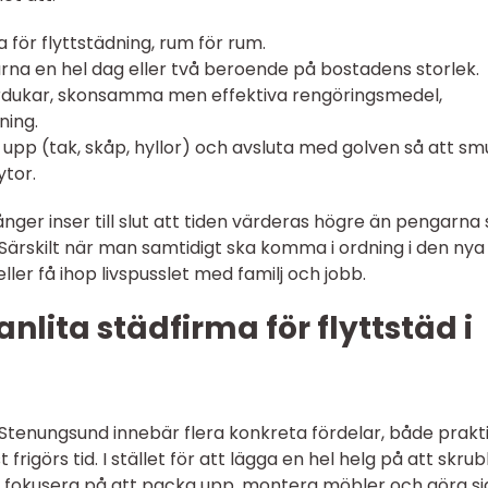
a för flyttstädning, rum för rum.
ärna en hel dag eller två beroende på bostadens storlek.
berdukar, skonsamma men effektiva rengöringsmedel,
ning.
 upp (tak, skåp, hyllor) och avsluta med golven så att sm
ytor.
nger inser till slut att tiden värderas högre än pengarna
 Särskilt när man samtidigt ska komma i ordning i den nya
ler få ihop livspusslet med familj och jobb.
nlita städfirma för flyttstäd i
 i Stenungsund innebär flera konkreta fördelar, både prakt
rigörs tid. I stället för att lägga en hel helg på att skru
 fokusera på att packa upp, montera möbler och göra si