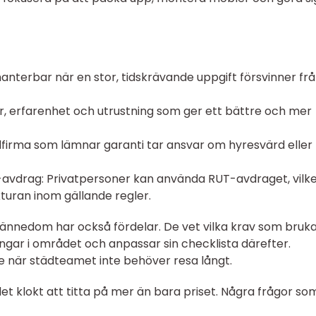
 hanterbar när en stor, tidskrävande uppgift försvinner fr
ner, erfarenhet och utrustning som ger ett bättre och mer
ädfirma som lämnar garanti tar ansvar om hyresvärd eller
avdrag: Privatpersoner kan använda RUT-avdraget, vilk
turan inom gällande regler.
kännedom har också fördelar. De vet vilka krav som bruk
ingar i området och anpassar sin checklista därefter.
re när städteamet inte behöver resa långt.
et klokt att titta på mer än bara priset. Några frågor so