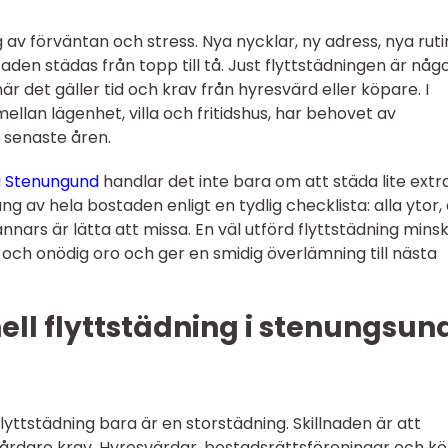
g av förväntan och stress. Nya nycklar, ny adress, nya ruti
aden städas från topp till tå. Just flyttstädningen är någ
 det gäller tid och krav från hyresvärd eller köpare. I
llan lägenhet, villa och fritidshus, har behovet av
e senaste åren.
g Stenungund
handlar det inte bara om att städa lite extr
 av hela bostaden enligt en tydlig checklista: alla ytor, 
nnars är lätta att missa. En väl utförd flyttstädning mins
r och onödig oro och ger en smidig överlämning till nästa
ell flyttstädning i stenungsun
lyttstädning bara är en storstädning. Skillnaden är att
r hårdare krav. Hyresvärdar, bostadsrättsföreningar och k