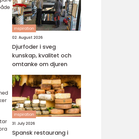
både
inspiration
02. August 2026
Djurfoder i sveg
kunskap, kvalitet och
omtanke om djuren
 med
ker
inspiration
tar
31. July 2026
bra
Spansk restaurang i