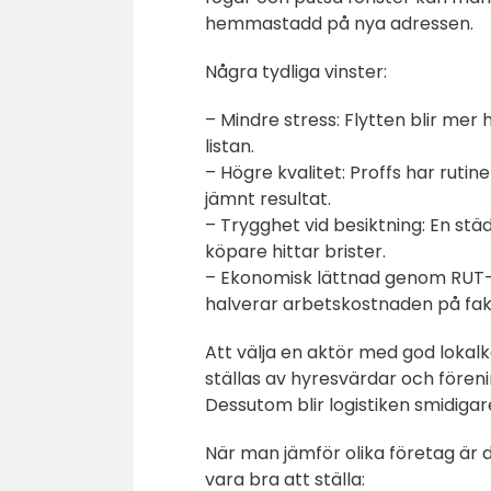
hemmastadd på nya adressen.
Några tydliga vinster:
– Mindre stress: Flytten blir mer
listan.
– Högre kvalitet: Proffs har ruti
jämnt resultat.
– Trygghet vid besiktning: En st
köpare hittar brister.
– Ekonomisk lättnad genom RUT-
halverar arbetskostnaden på fak
Att välja en aktör med god lokal
ställas av hyresvärdar och fören
Dessutom blir logistiken smidiga
När man jämför olika företag är d
vara bra att ställa: