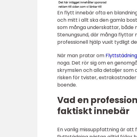
En flytt innebär ofta en blandnin
och mitt i allt ska den gamla bost
som många underskattar, både när
Stenungsund, där många flyttar me
professionell hjälp vuxit tydligt d
När man pratar om
Flyttstädnin
noga. Det rör sig om en genomgång
skrymslen och alla detaljer som a
risken för tvister, extrakostnade
boende.
Vad en profession
faktiskt innebär
En vanlig missuppfattning är att f
flyttstädning nästan alltid följe