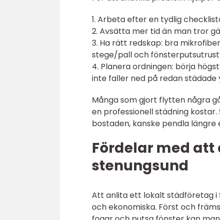
1. Arbeta efter en tydlig checklist
2. Avsätta mer tid än man tror g
3. Ha rätt redskap: bra mikrofi
stege/pall och fönsterputsutrust
4. Planera ordningen: börja högst
inte faller ned på redan städade 
Många som gjort flytten några gå
en professionell städning kostar.
bostaden, kanske pendla längre el
Fördelar med att a
stenungsund
Att anlita ett lokalt städföretag
och ekonomiska. Först och främst f
fogar och putsa fönster kan man