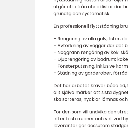
utgår ofta från checklistor där 
grundlig och systematisk.
En professionell flyttstädning br
– Rengöring av alla golv, lister, 
– Avtorkning av väggar där det 
– Noggrann rengöring av kök: skåp, 
– Djuprengöring av badrum: kakel
– Fönsterputsning, inklusive kar
– Städning av garderober, förråd
Det här arbetet kräver både tid
allt själva märker att sista dygne
ska sorteras, nycklar lämnas och 
För den som vill undvika den str
efter fasta rutiner och vet vad 
leverantör ger dessutom städgara