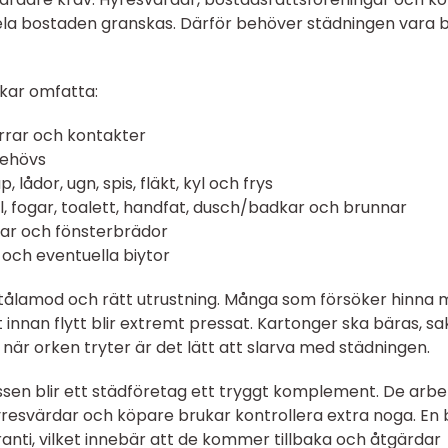
hela bostaden granskas. Därför behöver städningen vara 
ukar omfatta:
dörrar och kontakter
behövs
lådor, ugn, spis, fläkt, kyl och frys
, fogar, toalett, handfat, dusch/badkar och brunnar
mar och fönsterbrädor
 och eventuella biytor
, tålamod och rätt utrustning. Många som försöker hinna
t innan flytt blir extremt pressat. Kartonger ska bäras, sa
när orken tryter är det lätt att slarva med städningen.
essen blir ett städföretag ett tryggt komplement. De arbe
hyresvärdar och köpare brukar kontrollera extra noga. En 
nti, vilket innebär att de kommer tillbaka och åtgärdar