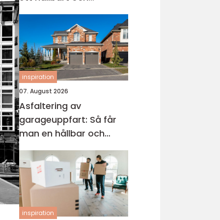
modernt badrum
inspiration
07. August 2026
Asfaltering av
garageuppfart: Så får
man en hållbar och
snygg infart
inspiration