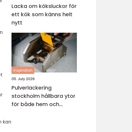
Lacka om köksluckor för
ett kök som känns helt
nytt
ån
inspiration
et
05. July 2026
Pulverlackering
ar
stockholm hållbara ytor
för både hem och
industri
m kan