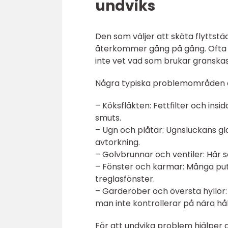
undviks
Den som väljer att sköta flyttstä
återkommer gång på gång. Ofta ha
inte vet vad som brukar granskas
Några typiska problemområden 
– Köksfläkten: Fettfilter och insi
smuts.
– Ugn och plåtar: Ugnsluckans gl
avtorkning.
– Golvbrunnar och ventiler: Här
– Fönster och karmar: Många put
treglasfönster.
– Garderober och översta hyllor:
man inte kontrollerar på nära hål
För att undvika problem hjälper d