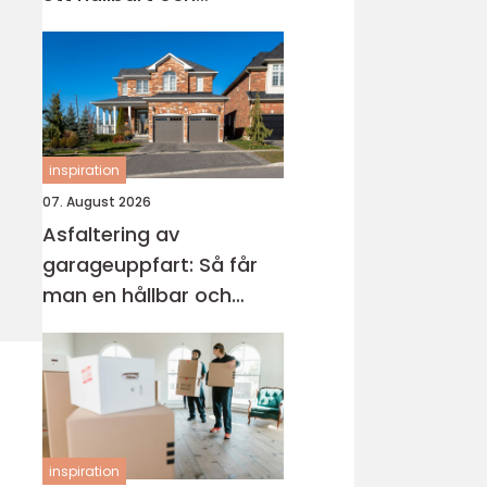
modernt badrum
inspiration
07. August 2026
Asfaltering av
garageuppfart: Så får
man en hållbar och
snygg infart
inspiration