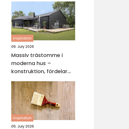
inspiration
06. July 2026
Massiv trästomme i
moderna hus –
konstruktion, fördelar
och arkitektur för
hållbart byggande
inspiration
05. July 2026