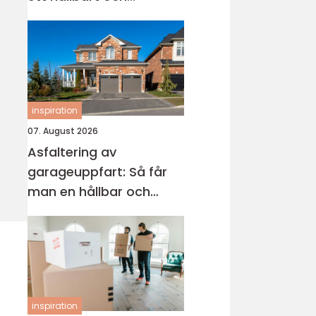
modernt badrum
inspiration
07. August 2026
Asfaltering av
garageuppfart: Så får
man en hållbar och
snygg infart
inspiration