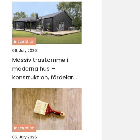
inspiration
06. July 2026
Massiv trästomme i
moderna hus –
konstruktion, fördelar
och arkitektur för
hållbart byggande
inspiration
05. July 2026