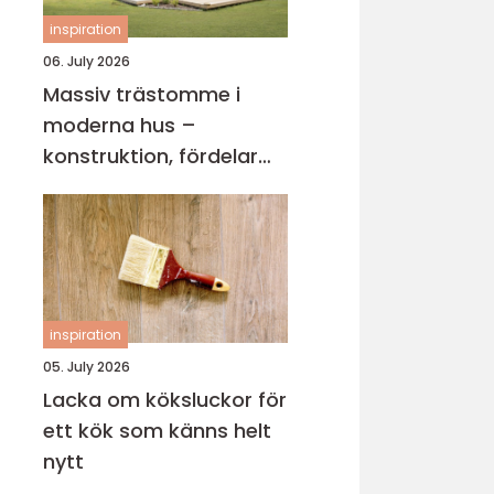
inspiration
06. July 2026
Massiv trästomme i
moderna hus –
konstruktion, fördelar
och arkitektur för
hållbart byggande
inspiration
05. July 2026
Lacka om köksluckor för
ett kök som känns helt
nytt