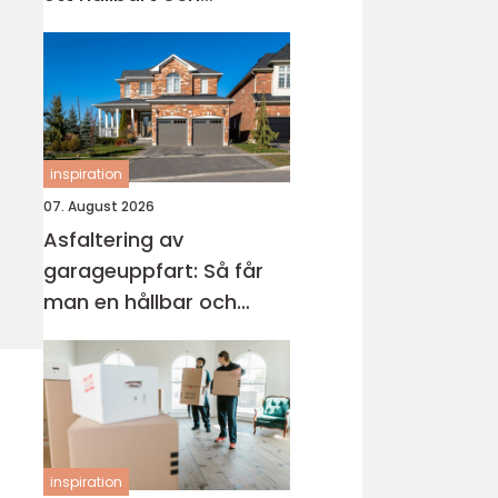
modernt badrum
inspiration
07. August 2026
Asfaltering av
garageuppfart: Så får
man en hållbar och
snygg infart
inspiration