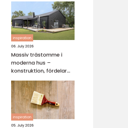
inspiration
06. July 2026
Massiv trästomme i
moderna hus –
konstruktion, fördelar
och arkitektur för
hållbart byggande
inspiration
05. July 2026