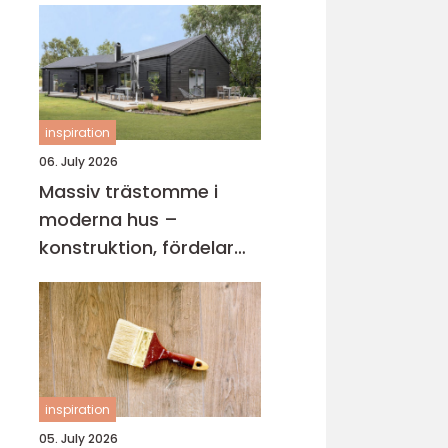
inspiration
06. July 2026
Massiv trästomme i
moderna hus –
konstruktion, fördelar
och arkitektur för
hållbart byggande
inspiration
05. July 2026