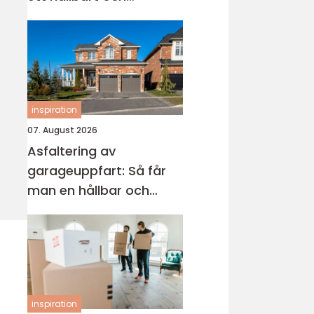
modernt badrum
inspiration
07. August 2026
Asfaltering av
garageuppfart: Så får
man en hållbar och
snygg infart
inspiration