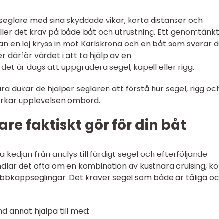
eglare med sina skyddade vikar, korta distanser och
ller det krav på både båt och utrustning. Ett genomtänkt
an en loj kryss in mot Karlskrona och en båt som svarar d
ser därför värdet i att ta hjälp av en
det är dags att uppgradera segel, kapell eller rigg.
ra dukar de hjälper seglaren att förstå hur segel, rigg oc
verkar upplevelsen ombord.
e faktiskt gör för din båt
edjan från analys till färdigt segel och efterföljande
andlar det ofta om en kombination av kustnära cruising, k
ubbkappseglingar. Det kräver segel som både är tåliga o
 annat hjälpa till med: