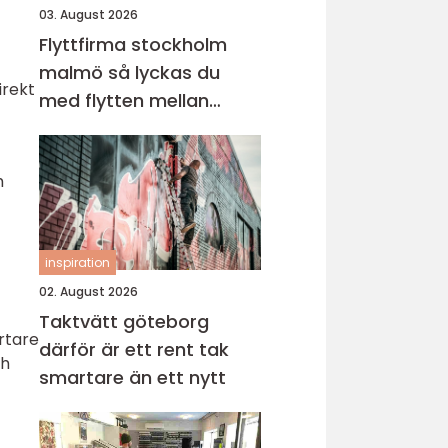
03. August 2026
Flyttfirma stockholm
malmö så lyckas du
irekt
med flytten mellan
sveriges storstäder
h
inspiration
02. August 2026
Taktvätt göteborg
ortare
därför är ett rent tak
ch
smartare än ett nytt