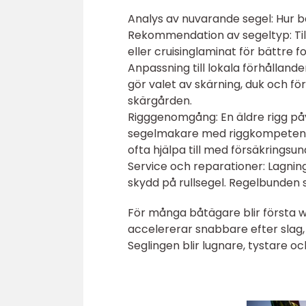
Analys av nuvarande segel: Hur bä
Rekommendation av segeltyp: Till
eller cruisinglaminat för bättre 
Anpassning till lokala förhållanden
gör valet av skärning, duk och för
skärgården.
Rigggenomgång: En äldre rigg på
segelmakare med riggkompetens k
ofta hjälpa till med försäkringsun
Service och reparationer: Lagnin
skydd på rullsegel. Regelbunden s
För många båtägare blir första w
accelererar snabbare efter slag, 
Seglingen blir lugnare, tystare och