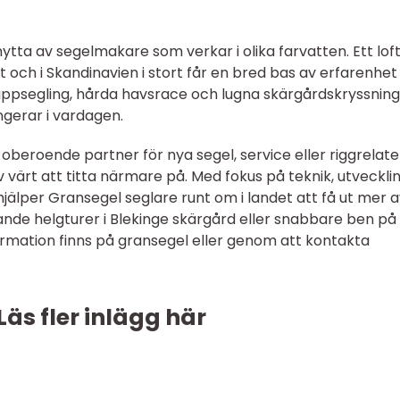
ytta av segelmakare som verkar i olika farvatten. Ett lof
 och i Skandinavien i stort får en bred bas av erfarenhet
kappsegling, hårda havsrace och lugna skärgårdskryssnin
ngerar i vardagen.
oberoende partner för nya segel, service eller riggrelat
v värt att titta närmare på. Med fokus på teknik, utveckli
jälper Gransegel seglare runt om i landet att få ut mer a
nde helgturer i Blekinge skärgård eller snabbare ben på
rmation finns på gransegel eller genom att kontakta
Läs fler inlägg här