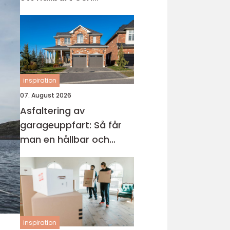
modernt badrum
inspiration
07. August 2026
Asfaltering av
garageuppfart: Så får
man en hållbar och
snygg infart
inspiration