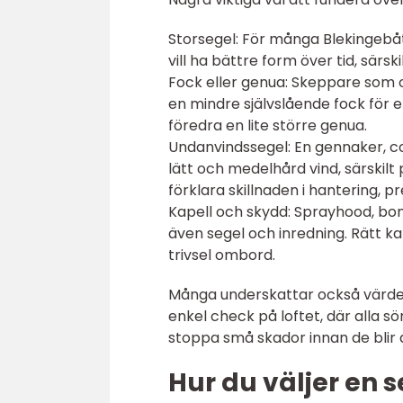
Storsegel: För många Blekingebåta
vill ha bättre form över tid, särsk
Fock eller genua: Skeppare som o
en mindre självslående fock för 
föredra en lite större genua.
Undanvindssegel: En gennaker, co
lätt och medelhård vind, särskil
förklara skillnaden i hantering, p
Kapell och skydd: Sprayhood, bo
även segel och inredning. Rätt kap
trivsel ombord.
Många underskattar också värdet
enkel check på loftet, där alla sö
stoppa små skador innan de blir
Hur du väljer en 