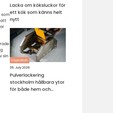
Lacka om köksluckor för
ett kök som känns helt
t som
nytt
 att
gar
erade
ng
v sin
inspiration
05. July 2026
Pulverlackering
stockholm hållbara ytor
för både hem och
industri