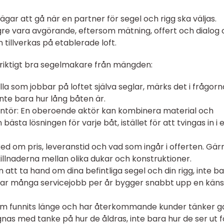
 vägar att gå när en partner för segel och rigg ska väljas.
gre vara avgörande, eftersom mätning, offert och dialog 
n tillverkas på etablerade loft.
 riktigt bra segelmakare från mängden:
lla som jobbar på loftet själva seglar, märks det i frågor
, inte bara hur lång båten är.
ntör: En oberoende aktör kan kombinera material och
 bästa lösningen för varje båt, istället för att tvingas in i 
ed om pris, leveranstid och vad som ingår i offerten. Gär
illnaderna mellan olika dukar och konstruktioner.
 att ta hand om dina befintliga segel och din rigg, inte b
erar många servicejobb per år bygger snabbt upp en käns
som funnits länge och har återkommande kunder tänker g
ignas med tanke på hur de åldras, inte bara hur de ser ut 