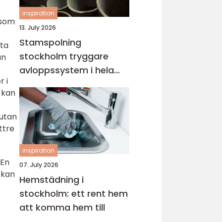
inspiration
 som
13. July 2026
Stamspolning
fta
stockholm tryggare
an
avloppssystem i hela
 i
fastigheten
 kan
 utan
ttre
inspiration
 En
07. July 2026
 kan
Hemstädning i
stockholm: ett rent hem
att komma hem till