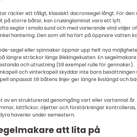
r räcker ett tåligt, klassiskt dacronsegel långt. För den
ilt på större båtar, kan cruisinglaminat vara ett lyft.
fta seglar i smala sund och med varierande vind väljer o
enkel hantering. Den som vill ha fart på öppnare vatten k
de-segel eller spinnaker öppnar upp helt nya möjligheter
t på längre sträckor längs Blekingekusten. En segelmakare
restanda och utrustning (till exempel rulle för gennaker).
mkapell och vinterkapell skyddar inte bara besättningen
ell anpassat till båtens linjer ger längre livslängd och bä
 av en strukturerad genomgång vart eller vartannat år.
mmar, lattfickor, öljetter och förstärkningar kontrolleras,
 dyra haverier under semestern.
segelmakare att lita på