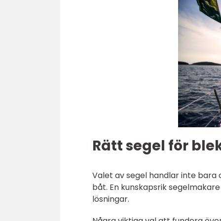
Rätt segel för ble
Valet av segel handlar inte bara
båt. En kunskapsrik segelmakare hj
lösningar.
Några viktiga val att fundera över