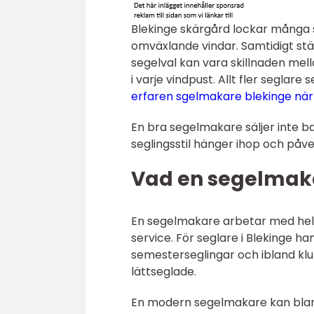
Blekinge skärgård lockar många s
omväxlande vindar. Samtidigt stä
segelval kan vara skillnaden mell
i varje vindpust. Allt fler seglare 
erfaren sgelmakare blekinge när
En bra segelmakare säljer inte ba
seglingsstil hänger ihop och på
Vad en segelmakar
En segelmakare arbetar med hela k
service. För seglare i Blekinge h
semesterseglingar och ibland kl
lättseglade.
En modern segelmakare kan bland