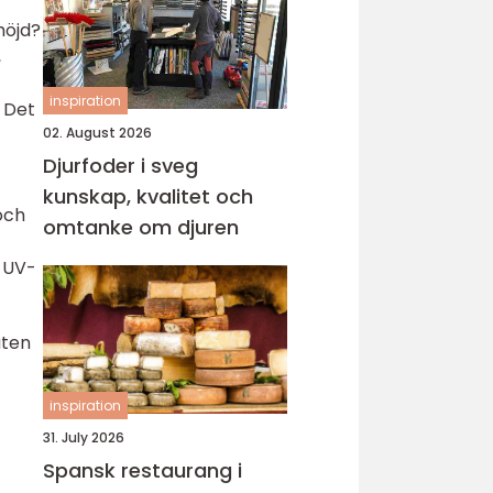
höjd?
,
inspiration
. Det
02. August 2026
Djurfoder i sveg
kunskap, kvalitet och
och
omtanke om djuren
h UV-
åten
inspiration
31. July 2026
Spansk restaurang i