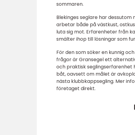
sommaren.
Blekinges seglare har dessutom n
arbetar både på västkust, ostkust
luta sig mot. Erfarenheter från 
smälter ihop till lösningar som fu
För den som söker en kunnig och 
frågor är Gransegel ett alternati
och praktisk seglingserfarenhet h
båt, oavsett om målet är avkopla
nästa klubbkappsegling. Mer info
företaget direkt.