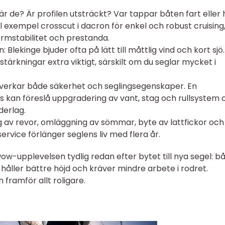
r de? Är profilen utsträckt? Var tappar båten fart eller 
 exempel crosscut i dacron för enkel och robust cruising
formstabilitet och prestanda.
: Blekinge bjuder ofta på lätt till måttlig vind och kort sjö
stärkningar extra viktigt, särskilt om du seglar mycket i
verkar både säkerhet och seglingsegenskaper. En
an föreslå uppgradering av vant, stag och rullsystem 
derlag.
g av revor, omläggning av sömmar, byte av lattfickor oc
ervice förlänger seglens liv med flera år.
ow-upplevelsen tydlig redan efter bytet till nya segel: b
håller bättre höjd och kräver mindre arbete i rodret.
 framför allt roligare.