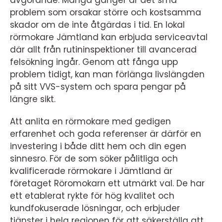
avgörande. Många gånger är det små
problem som orsakar större och kostsamma
skador om de inte åtgärdas i tid. En lokal
rörmokare Jämtland kan erbjuda serviceavtal
där allt från rutininspektioner till avancerad
felsökning ingår. Genom att fånga upp
problem tidigt, kan man förlänga livslängden
på sitt VVS-system och spara pengar på
längre sikt.
Att anlita en rörmokare med gedigen
erfarenhet och goda referenser är därför en
investering i både ditt hem och din egen
sinnesro. För de som söker pålitliga och
kvalificerade rörmokare i Jämtland är
företaget Röromokarn ett utmärkt val. De har
ett etablerat rykte för hög kvalitet och
kundfokuserade lösningar, och erbjuder
tjänster i hela regionen för att säkerställa att