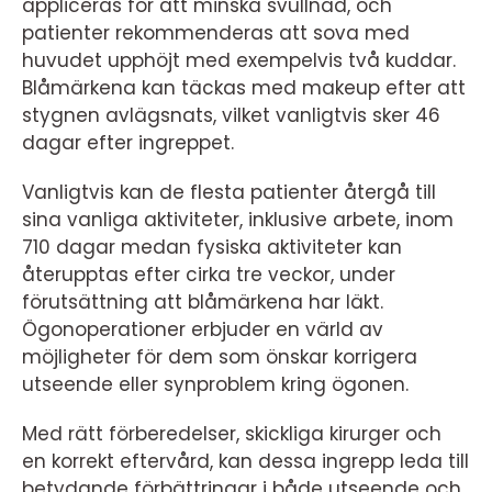
appliceras för att minska svullnad, och
patienter rekommenderas att sova med
huvudet upphöjt med exempelvis två kuddar.
Blåmärkena kan täckas med makeup efter att
stygnen avlägsnats, vilket vanligtvis sker 46
dagar efter ingreppet.
Vanligtvis kan de flesta patienter återgå till
sina vanliga aktiviteter, inklusive arbete, inom
710 dagar medan fysiska aktiviteter kan
återupptas efter cirka tre veckor, under
förutsättning att blåmärkena har läkt.
Ögonoperationer erbjuder en värld av
möjligheter för dem som önskar korrigera
utseende eller synproblem kring ögonen.
Med rätt förberedelser, skickliga kirurger och
en korrekt eftervård, kan dessa ingrepp leda till
betydande förbättringar i både utseende och