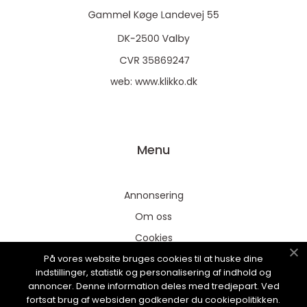
web:
www.klikko.dk
Menu
Annonsering
Om oss
Cookies
På vores website bruges cookies til at huske dine
Kontakta oss
indstillinger, statistik og personalisering af indhold og
Sitemap
annoncer. Denne information deles med tredjepart. Ved
fortsat brug af websiden godkender du cookiepolitikken.