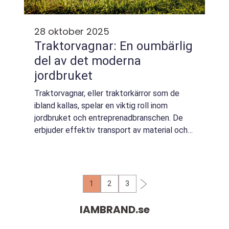
28 oktober 2025
Traktorvagnar: En oumbärlig
del av det moderna
jordbruket
Traktorvagnar, eller traktorkärror som de
ibland kallas, spelar en viktig roll inom
jordbruket och entreprenadbranschen. De
erbjuder effektiv transport av material och
varor, vilket främjar ökad produktivitet och
minskade kostnader. Me...
1
2
3
IAMBRAND.
se