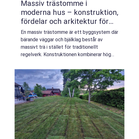
Massiv trästomme i
moderna hus – konstruktion,
fördelar och arkitektur för
hållbart byggande
En massiv trästomme är ett byggsystem där
bärande väggar och bjälklag består av
massivt trä i stället för traditionellt
regelverk. Konstruktionen kombinerar hög
bärförmåga med go...