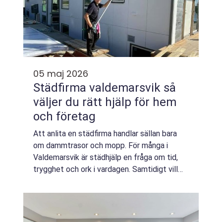
05 maj 2026
Städfirma valdemarsvik så
väljer du rätt hjälp för hem
och företag
Att anlita en städfirma handlar sällan bara
om dammtrasor och mopp. För många i
Valdemarsvik är städhjälp en fråga om tid,
trygghet och ork i vardagen. Samtidigt vill
fler ta hänsyn till miljö och arbetsvillkor. Här
uppstår frågan: hur hittar man en ...