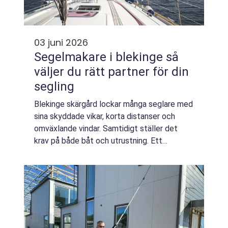
03 juni 2026
Segelmakare i blekinge så
väljer du rätt partner för din
segling
Blekinge skärgård lockar många seglare med
sina skyddade vikar, korta distanser och
omväxlande vindar. Samtidigt ställer det
krav på både båt och utrustning. Ett
genomtänkt segelval kan vara skillnaden
mellan en loj kryss in mot Karlskrona och en
båt...