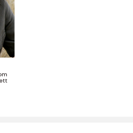
som
ett