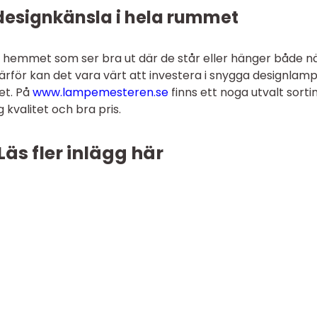
esignkänsla i hela rummet
r i hemmet som ser bra ut där de står eller hänger både n
ärför kan det vara värt att investera i snygga designlam
et. På
www.lampemesteren.se
finns ett noga utvalt sort
valitet och bra pris.
Läs fler inlägg här