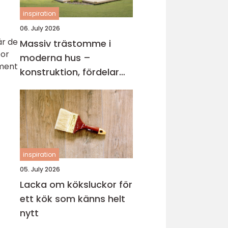
inspiration
06. July 2026
är de
Massiv trästomme i
por
moderna hus –
iment
konstruktion, fördelar
och arkitektur för
hållbart byggande
inspiration
05. July 2026
Lacka om köksluckor för
ett kök som känns helt
nytt