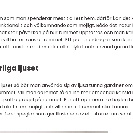
m som man spenderar mest tid i ett hem, därför kan det 
å funktionellt och välkomnande som möjligt. Både det naturl
r har stor påverkan på hur rummet uppfattas och man ka
vill ha för känsla i rummet. Ett par grundregler som kan
för ett fönster med möbler eller dylikt och använd gärna f
liga ljuset
 ljuset så bör man använda sig av ljusa tunna gardiner o
i rummet. Vill man däremot få en lite mer ombonad känsla
rg sätta prägel på rummet. För att optimera takhöjden b
 taket som möjligt och vill man att rummet ska kännas
er flera speglar som ger illusionen av ett större rum samt
.