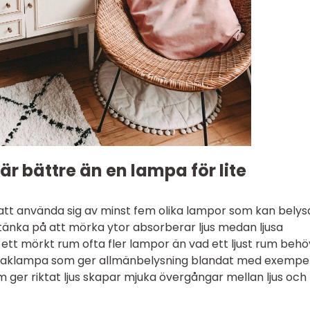
r bättre än en lampa för lite
 att använda sig av minst fem olika lampor som kan belys
 tänka på att mörka ytor absorberar ljus medan ljusa
ett mörkt rum ofta fler lampor än vad ett ljust rum behö
 taklampa som ger allmänbelysning blandat med exempel
ger riktat ljus skapar mjuka övergångar mellan ljus och