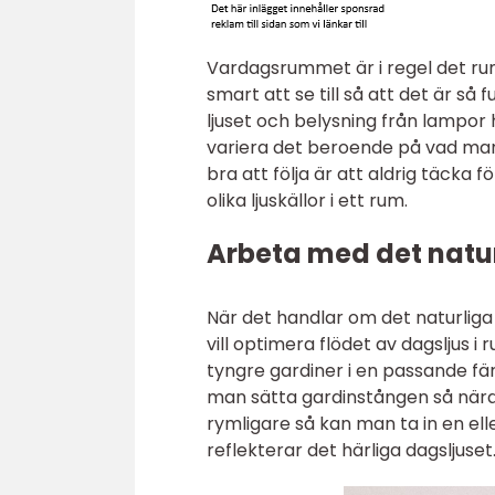
Vardagsrummet är i regel det ru
smart att se till så att det är s
ljuset och belysning från lampo
variera det beroende på vad man 
bra att följa är att aldrig täcka 
olika ljuskällor i ett rum.
Arbeta med det natur
När det handlar om det naturliga
vill optimera flödet av dagsljus 
tyngre gardiner i en passande fä
man sätta gardinstången så nära
rymligare så kan man ta in en ell
reflekterar det härliga dagsljuset