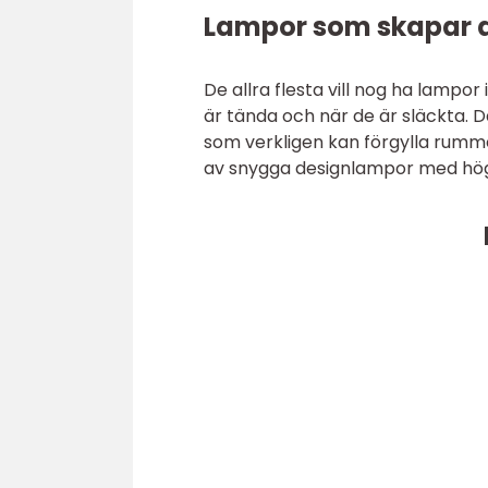
Lampor som skapar d
De allra flesta vill nog ha lampo
är tända och när de är släckta. D
som verkligen kan förgylla rumm
av snygga designlampor med hög k