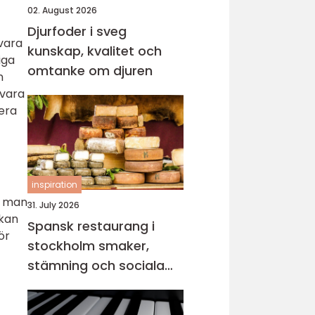
02. August 2026
Djurfoder i sveg
vara
kunskap, kvalitet och
iga
omtanke om djuren
n
 vara
lera
inspiration
m man
31. July 2026
 kan
Spansk restaurang i
ör
stockholm smaker,
stämning och sociala
middagar