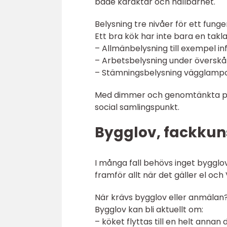
både karaktär och hållbarhet.
Belysning tre nivåer för ett fung
Ett bra kök har inte bara en takla
– Allmänbelysning till exempel inf
– Arbetsbelysning under överskåp
– Stämningsbelysning vägglampor, 
Med dimmer och genomtänkta plac
social samlingspunkt.
Bygglov, fackkun
I många fall behövs inget bygglov 
framför allt när det gäller el och
När krävs bygglov eller anmälan
Bygglov kan bli aktuellt om:
– köket flyttas till en helt annan 