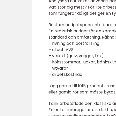
Analysera hur köket används ida
Vad stör dig mest? För lite arbet
som fungerar dåligt det ger en tyd
Bestäm budgetspann inte bara 
En realistisk budget för en komp
standard och omfattning. Räkna i
– rivning och bortforsling
– el och VVS
– ytskikt (golv, väggar, tak)
– köksstommar, luckor, bänkskiv
– vitvaror
– arbetskostnad
Lägg gärna till 1015 procent i re
eller gamla rör som måste bytas
Tänk arbetsflöde den klassiska a
En enkel tumregel är att diskho, s
sträckor mellan momenten. I mång