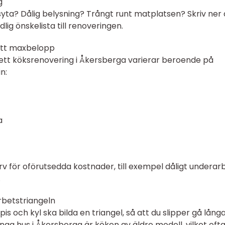
g
syta? Dålig belysning? Trångt runt matplatsen? Skriv ner a
lig önskelista till renoveringen.
ett maxbelopp
lett köksrenovering i Åkersberga varierar beroende på
n:
a
serv för oförutsedda kostnader, till exempel dåligt underar
.
rbetstriangeln
pis och kyl ska bilda en triangel, så att du slipper gå lång
a hus i Åkersberga är köken av äldre modell, vilket oft