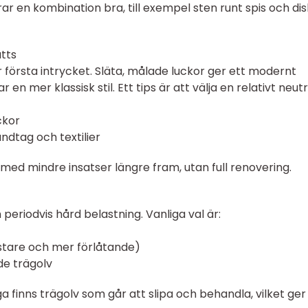
r en kombination bra, till exempel sten runt spis och di
tts
 första intrycket. Släta, målade luckor ger ett modernt
n mer klassisk stil. Ett tips är att välja en relativt neutr
ckor
andtag och textilier
med mindre insatser längre fram, utan full renovering.
h periodvis hård belastning. Vanliga val är:
tystare och mer förlåtande)
de trägolv
 finns trägolv som går att slipa och behandla, vilket ger