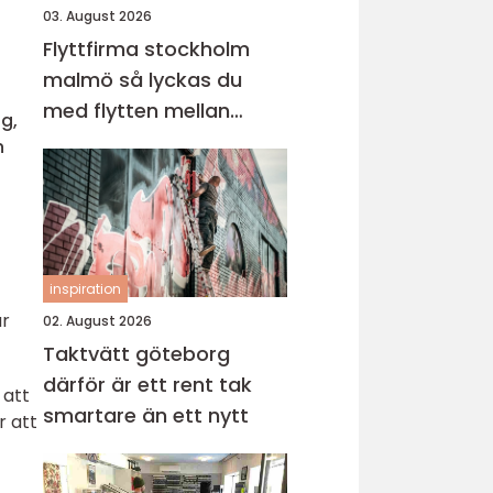
03. August 2026
Flyttfirma stockholm
malmö så lyckas du
med flytten mellan
g,
sveriges storstäder
n
inspiration
ar
02. August 2026
Taktvätt göteborg
därför är ett rent tak
 att
smartare än ett nytt
r att