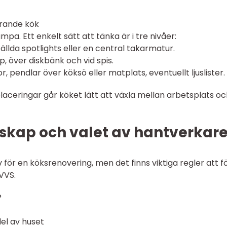
erande kök
mpa. Ett enkelt sätt att tänka är i tre nivåer:
ällda spotlights eller en central takarmatur.
, över diskbänk och vid spis.
pendlar över köksö eller matplats, eventuellt ljuslister.
eringar går köket lätt att växla mellan arbetsplats oc
skap och valet av hantverkar
för en köksrenovering, men det finns viktiga regler att fö
 VVS.
?
del av huset