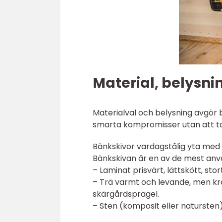
Material, belysni
Materialval och belysning avgör b
smarta kompromisser utan att ta
Bänkskivor vardagstålig yta med 
Bänkskivan är en av de mest anvä
– Laminat prisvärt, lättskött, st
– Trä varmt och levande, men kräv
skärgårdsprägel.
– Sten (komposit eller natursten) 