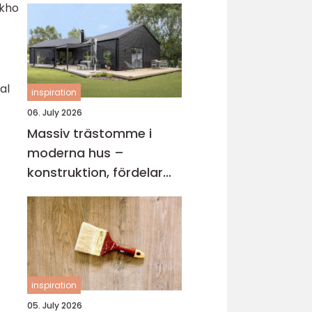
skho
al
inspiration
06. July 2026
Massiv trästomme i
moderna hus –
konstruktion, fördelar
och arkitektur för
hållbart byggande
inspiration
05. July 2026