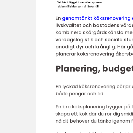
En
genomtänkt köksrenovering 
livskvalitet och bostadens värd
kombinera skärgårdskänsla med 
vardagslogistik och sociala stu
onödigt dyr och krånglig. Här gå
planerar köksrenovering åkersbe
Planering, budge
En lyckad köksrenovering börjar al
både pengar och tid.
En bra köksplanering bygger på tr
skapa ett kök där du rör dig smidig
nå dit behöver du tänka igenom f