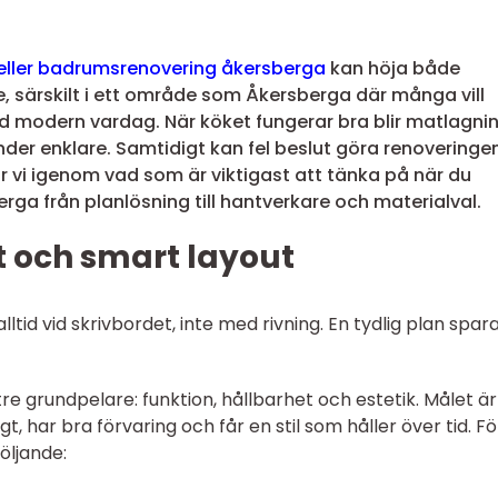
eller badrumsrenovering åkersberga
kan höja både
e, särskilt i ett område som Åkersberga där många vill
modern vardag. När köket fungerar bra blir matlagnin
nder enklare. Samtidigt kan fel beslut göra renoveringe
r vi igenom vad som är viktigast att tänka på när du
rga från planlösning till hantverkare och materialval.
t och smart layout
ltid vid skrivbordet, inte med rivning. En tydlig plan spar
e grundpelare: funktion, hållbarhet och estetik. Målet är
t, har bra förvaring och får en stil som håller över tid. Fö
öljande: