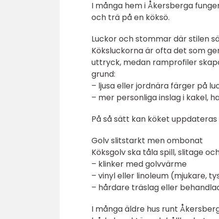
I många hem i Åkersberga fungera
och trä på en köksö.
Luckor och stommar där stilen sä
Köksluckorna är ofta det som ger
uttryck, medan ramprofiler skapar e
grund:
– ljusa eller jordnära färger på lu
– mer personliga inslag i kakel, h
På så sätt kan köket uppdateras 
Golv slitstarkt men ombonat
Köksgolv ska tåla spill, slitage oc
– klinker med golvvärme
– vinyl eller linoleum (mjukare, 
– hårdare träslag eller behandla
I många äldre hus runt Åkersberga