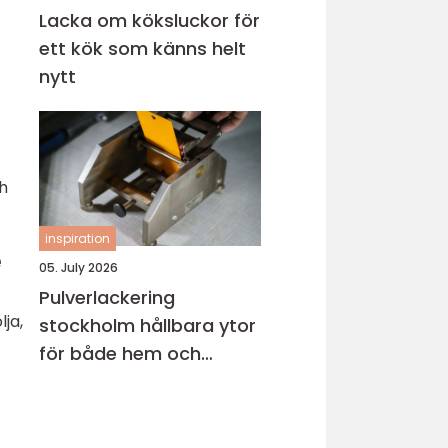
Lacka om köksluckor för
ett kök som känns helt
nytt
h
inspiration
e
05. July 2026
Pulverlackering
lja,
stockholm hållbara ytor
för både hem och
industri