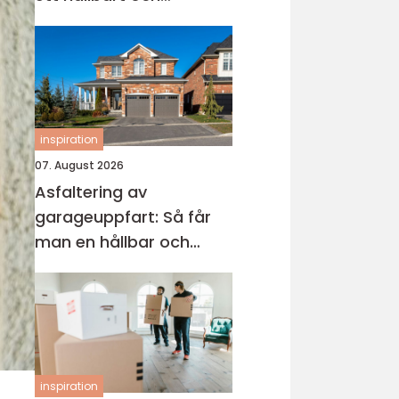
modernt badrum
inspiration
07. August 2026
Asfaltering av
garageuppfart: Så får
man en hållbar och
snygg infart
inspiration