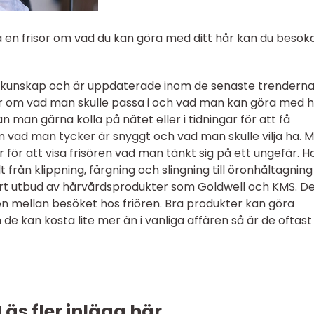
a en frisör om vad du kan göra med ditt hår kan du besök
t kunskap och är uppdaterade inom de senaste trenderna
ér om vad man skulle passa i och vad man kan göra med h
man gärna kolla på nätet eller i tidningar för att få
m vad man tycker är snyggt och vad man skulle vilja ha. 
 för att visa frisören vad man tänkt sig på ett ungefär. H
 från klippning, färgning och slingning till öronhåltagnin
tort utbud av hårvårdsprodukter som Goldwell och KMS. De
även mellan besöket hos friören. Bra produkter kan göra
e kan kosta lite mer än i vanliga affären så är de oftast
Läs fler inlägg här