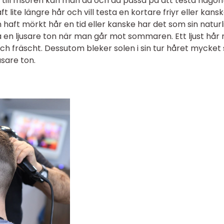
till frisören kan man då och då passa på att testa någon
t lite längre hår och vill testa en kortare friyr eller kans
haft mörkt hår en tid eller kanske har det som sin naturl
ta en ljusare ton när man går mot sommaren. Ett ljust hår
och fräscht. Dessutom bleker solen i sin tur håret mycke
usare ton.