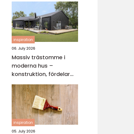
inspiration
06. July 2026
Massiv trästomme i
moderna hus –
konstruktion, fördelar
och arkitektur för
hållbart byggande
inspiration
05. July 2026