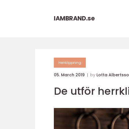
IAMBRAND.
se
Herrklippning
05. March 2019
by
Lotta Albertss
De utför herrk