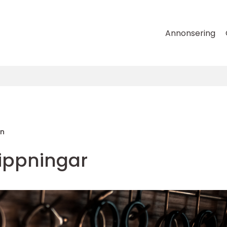
Annonsering
on
lippningar