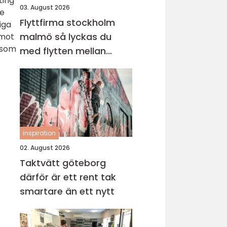
ting
03. August 2026
ke
Flyttfirma stockholm
iga
malmö så lyckas du
 mot
t som
med flytten mellan
sveriges storstäder
inspiration
02. August 2026
Taktvätt göteborg
därför är ett rent tak
smartare än ett nytt