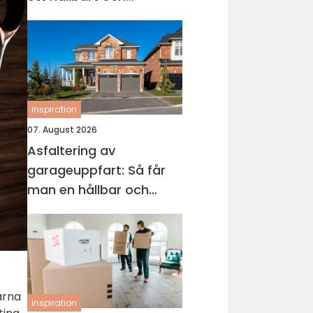
modernt badrum
inspiration
07. August 2026
Asfaltering av
garageuppfart: Så får
man en hållbar och
snygg infart
arna
inspiration