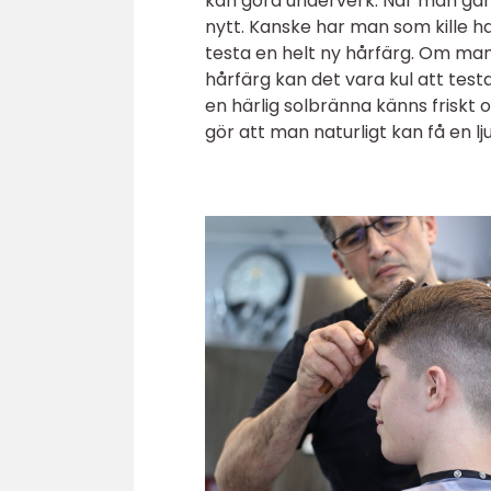
kan göra underverk. När man går 
nytt. Kanske har man som kille haf
testa en helt ny hårfärg. Om man 
hårfärg kan det vara kul att tes
en härlig solbränna känns friskt 
gör att man naturligt kan få en lj