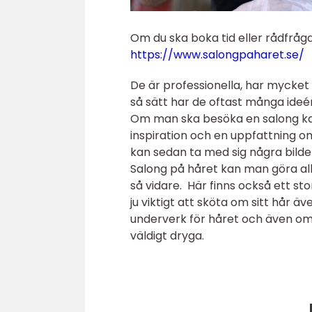
Om du ska boka tid eller rådfråg
https://www.salongpaharet.se/
De är professionella, har mycke
så sätt har de oftast många ide
Om man ska besöka en salong kan 
inspiration och en uppfattning o
kan sedan ta med sig några bilder
Salong på håret kan man göra allt
så vidare. Här finns också ett s
ju viktigt att sköta om sitt hår 
underverk för håret och även om d
väldigt dryga.