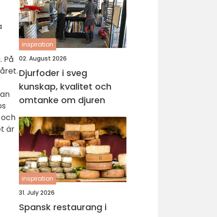
a
inspiration
. På
02. August 2026
året.
Djurfoder i sveg
kunskap, kvalitet och
Man
omtanke om djuren
os
g och
t är
inspiration
31. July 2026
Spansk restaurang i