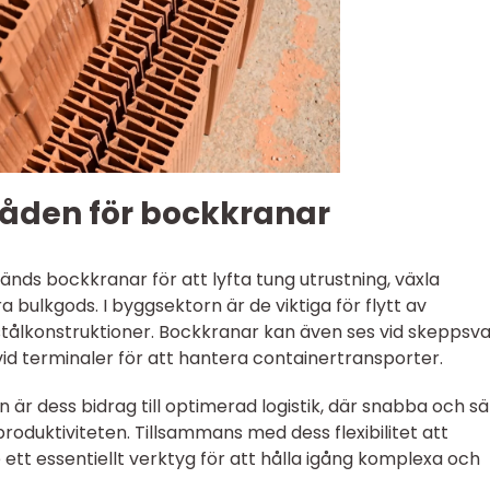
den för bockkranar
änds bockkranar för att lyfta tung utrustning, växla
bulkgods. I byggsektorn är de viktiga för flytt av
tålkonstruktioner. Bockkranar kan även ses vid skeppsv
 vid terminaler för att hantera containertransporter.
är dess bidrag till optimerad logistik, där snabba och s
produktiviteten. Tillsammans med dess flexibilitet att
e ett essentiellt verktyg för att hålla igång komplexa och