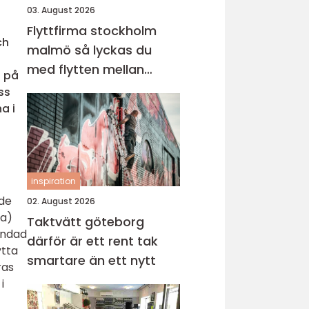
03. August 2026
Flyttfirma stockholm
ch
malmö så lyckas du
med flytten mellan
h på
sveriges storstäder
ss
a i
inspiration
nde
02. August 2026
na)
Taktvätt göteborg
lindad
därför är ett rent tak
ytta
smartare än ett nytt
ras
i