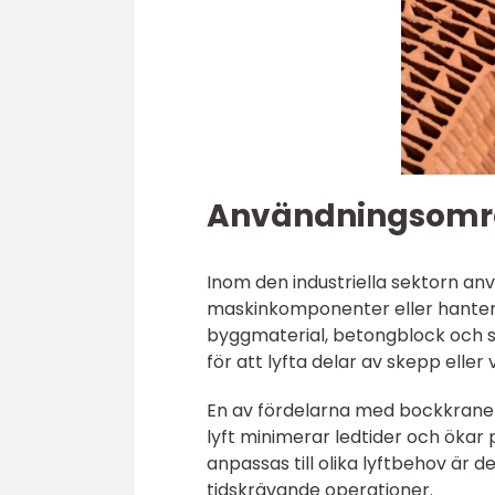
Användningsområ
Inom den industriella sektorn anv
maskinkomponenter eller hantera 
byggmaterial, betongblock och s
för att lyfta delar av skepp eller
En av fördelarna med bockkranen 
lyft minimerar ledtider och ökar 
anpassas till olika lyftbehov är d
tidskrävande operationer.