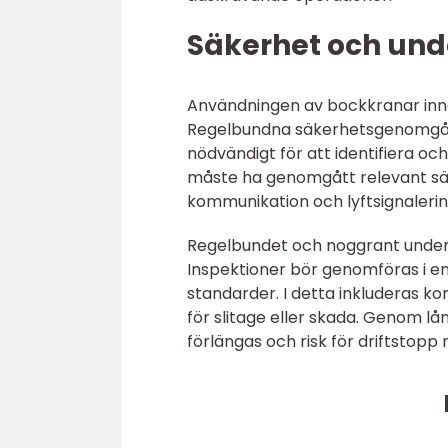
Säkerhet och und
Användningen av bockkranar inneb
Regelbundna säkerhetsgenomgång
nödvändigt för att identifiera oc
måste ha genomgått relevant säke
kommunikation och lyftsignalerin
Regelbundet och noggrant underhål
Inspektioner bör genomföras i e
standarder. I detta inkluderas kont
för slitage eller skada. Genom lå
förlängas och risk för driftstopp 