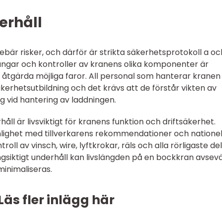
erhåll
är risker, och därför är strikta säkerhetsprotokoll a oc
ar och kontroller av kranens olika komponenter är
h åtgärda möjliga faror. All personal som hanterar kranen
rhetsutbildning och det krävs att de förstår vikten av
g vid hantering av laddningen.
l är livsviktigt för kranens funktion och driftsäkerhet.
nlighet med tillverkarens rekommendationer och nationel
roll av vinsch, wire, lyftkrokar, räls och alla rörligaste de
ngsiktigt underhåll kan livslängden på en bockkran avsev
minimaliseras.
Läs fler inlägg här