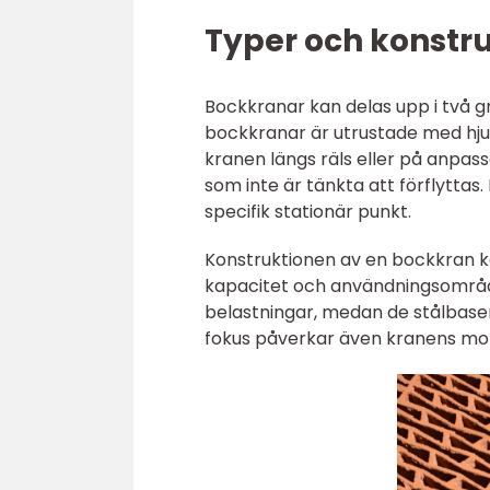
Typer och konstr
Bockkranar kan delas upp i två gr
bockkranar är utrustade med hjul 
kranen längs räls eller på anpass
som inte är tänkta att förflyttas. 
specifik stationär punkt.
Konstruktionen av en bockkran ka
kapacitet och användningsområde
belastningar, medan de stålbaser
fokus påverkar även kranens mobi