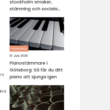
stockholm smaker,
stämning och sociala
middagar
inspiration
31. July 2026
Pianostämmare i
Göteborg: Så får du ditt
arv
piano att sjunga igen
äkra