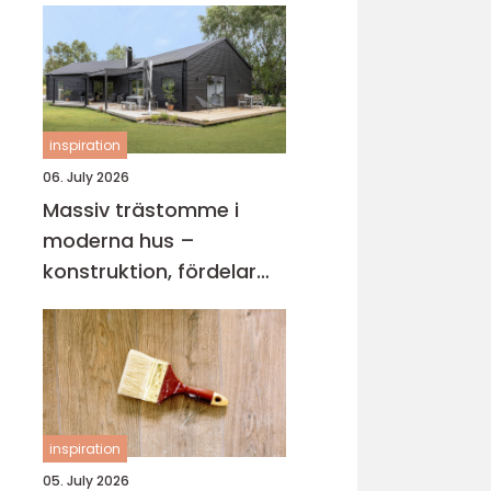
inspiration
06. July 2026
Massiv trästomme i
moderna hus –
konstruktion, fördelar
och arkitektur för
hållbart byggande
inspiration
05. July 2026