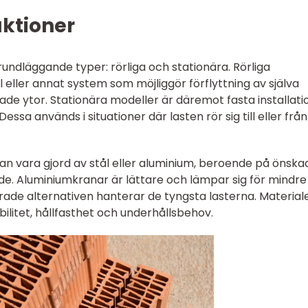
uktioner
undläggande typer: rörliga och stationära. Rörliga
eller annat system som möjliggör förflyttning av själva
ade ytor. Stationära modeller är däremot fasta installati
Dessa används i situationer där lasten rör sig till eller frå
n vara gjord av stål eller aluminium, beroende på önska
. Aluminiumkranar är lättare och lämpar sig för mindre
ade alternativen hanterar de tyngsta lasterna. Materiale
litet, hållfasthet och underhållsbehov.