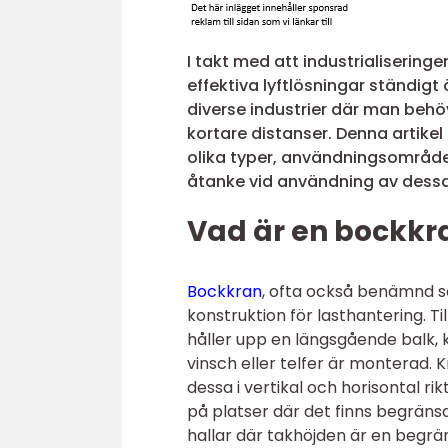
I takt med att industrialisering
effektiva lyftlösningar ständig
diverse industrier där man behö
kortare distanser. Denna artikel
olika typer, användningsområd
åtanke vid användning av dessa
Vad är en bockkr
Bockkran
, ofta också benämnd s
konstruktion för lasthantering. T
håller upp en längsgående balk, k
vinsch eller telfer är monterad. K
dessa i vertikal och horisontal ri
på platser där det finns begräns
hallar där takhöjden är en begrä