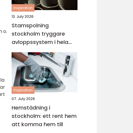
inspiration
13. July 2026
Stamspolning
h o.
stockholm tryggare
avloppssystem i hela
fastigheten
la
lar
inspiration
ärt
07. July 2026
Hemstädning i
stockholm: ett rent hem
att komma hem till