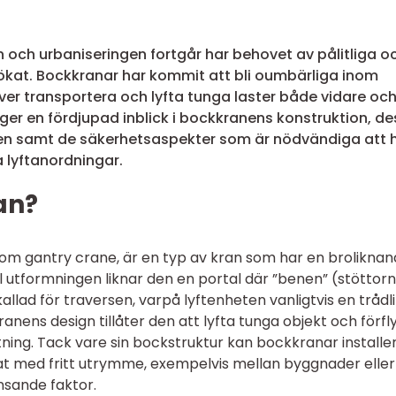
en och urbaniseringen fortgår har behovet av pålitliga o
t ökat. Bockkranar har kommit att bli oumbärliga inom
ver transportera och lyfta tunga laster både vidare oc
 ger en fördjupad inblick i bockkranens konstruktion, de
en samt de säkerhetsaspekter som är nödvändiga att h
 lyftanordningar.
an?
om gantry crane, är en typ av kran som har en brolikna
ill utformningen liknar den en portal där ”benen” (stöttor
allad för traversen, varpå lyftenheten vanligtvis en tråd
ranens design tillåter den att lyfta tunga objekt och förfl
ktning. Tack vare sin bockstruktur kan bockkranar installe
at med fritt utrymme, exempelvis mellan byggnader eller 
nsande faktor.